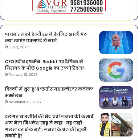
पाचन तंत्र को हेल्दी रखने के लिए खाली पेट
क्या खाएं? एक्सपर्ट से जानें
July 3, 2026
CEO स्टीव हफ़मैन: Reddit पर ट्रैफिक में
गिरावट के पीछे Google का एल्गोरिदम?
February 13, 2025
दिल्ली में शुरू हुआ ‘छत्तीसगढ़ इन्वेस्टर कनेक्ट’
सम्मेलन
November 25, 2025
दलगत राजनीति की भेंट चढ़ी जनता की कमाई:
आप नेता मिथलेश साहू ने कहा- यह ‘सही-
गलत’ का खेल नहीं, जनता के धन की खुली
बर्बादी है!