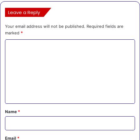
Leave a Reply
Your email address will not be published.
Required fields are
marked
*
C
o
m
m
e
n
t
*
Name
*
Email
*