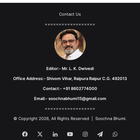
Contact Us
==================
Editor:- Mr. L. K. Dwivedi
Office Address:- Shivom Vihar, Raipura Raipur C.G. 492013
Contact:- +91 8602774000
Email:- soochnabhumi15@gmail.com
==================
© Copyright 2026, All Rights Reserved | Soochna Bhumi.
Facebook
X
LinkedIn
YouTube
Instagram
Telegram
WhatsA