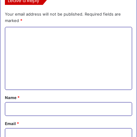
Leave a Reply
Your email address will not be published.
Required fields are
marked
*
C
o
m
m
e
n
t
*
Name
*
Email
*