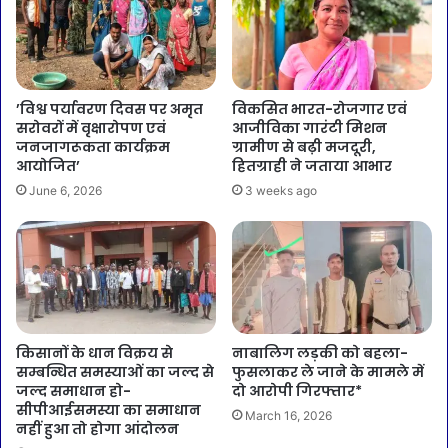
’विश्व पर्यावरण दिवस पर अमृत
विकसित भारत-रोजगार एवं
सरोवरों में वृक्षारोपण एवं
आजीविका गारंटी मिशन
जनजागरूकता कार्यक्रम
ग्रामीण से बढ़ी मजदूरी,
आयोजित’
हितग्राही ने जताया आभार
June 6, 2026
3 weeks ago
किसानों के धान विक्रय से
नाबालिग लड़की को बहला-
सम्बन्धित समस्याओं का जल्द से
फुसलाकर ले जाने के मामले में
जल्द समाधान हो-
दो आरोपी गिरफ्तार*
सीपीआईसमस्या का समाधान
March 16, 2026
नहीं हुआ तो होगा आंदोलन