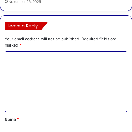
November 26, 2025
Leave a Reply
Your email address will not be published.
Required fields are
marked
*
C
o
m
m
e
n
t
*
Name
*