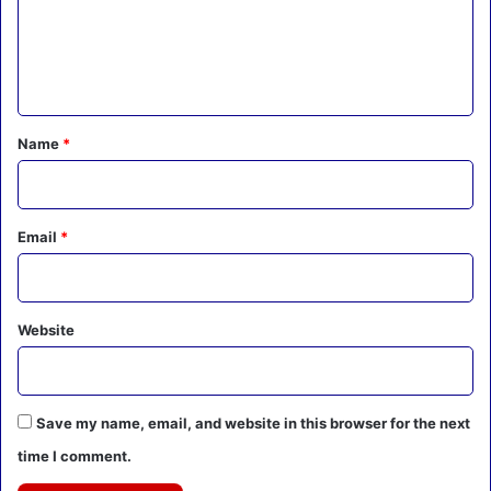
m
e
n
t
*
Name
*
Email
*
Website
Save my name, email, and website in this browser for the next
time I comment.