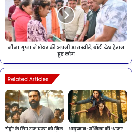
नीना गुप्ता ने शेयर की अपनी AI तस्वीरें, बॉडी देख हैरान
हुए लोग
Related Articles
‘पेड्डी’ के लिए राम चरण को मिल
आयुष्मान-रश्मिका की ‘थामा’