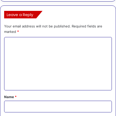
Leave a Reply
Your email address will not be published.
Required fields are
marked
*
C
o
m
m
e
n
t
*
Name
*