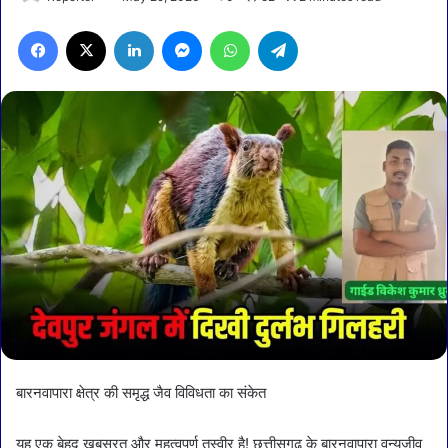
Facebook
X
LinkedIn
Messenger
WhatsApp
Telegram
बारनवापारा क्षेत्र की समृद्ध जैव विविधता का संकेत
यह एक बेहद खूबसूरत और महत्वपूर्ण तस्वीर है! छत्तीसगढ़ के बारनवापारा वन्यजीव