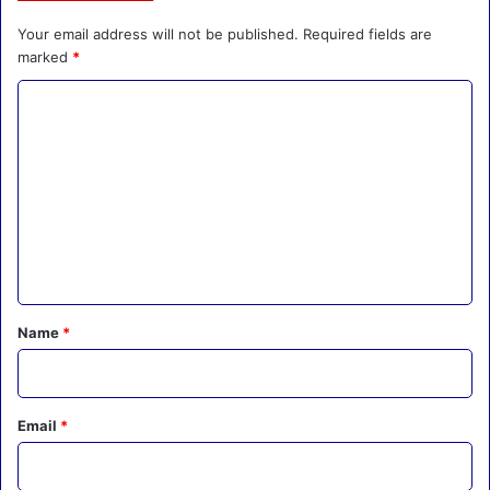
Your email address will not be published.
Required fields are
marked
*
C
o
m
m
e
n
t
*
Name
*
Email
*